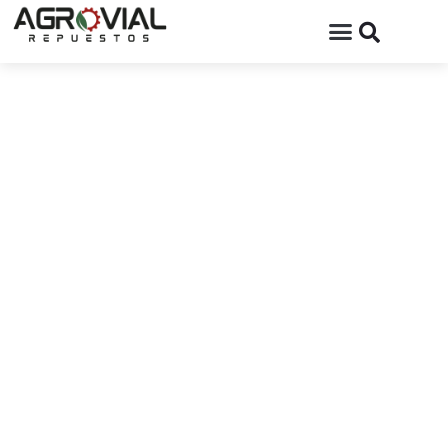
New Holland - Case IH - MacDon
Promociones
Exclusivas
Promoción valida del 01/02/2026 al
01/04/2026 y/o hasta agotar stock