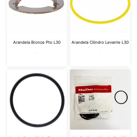
Arandela Bronce Pto L30
Arandela Cilindro Levante L30
Leer más
Leer más