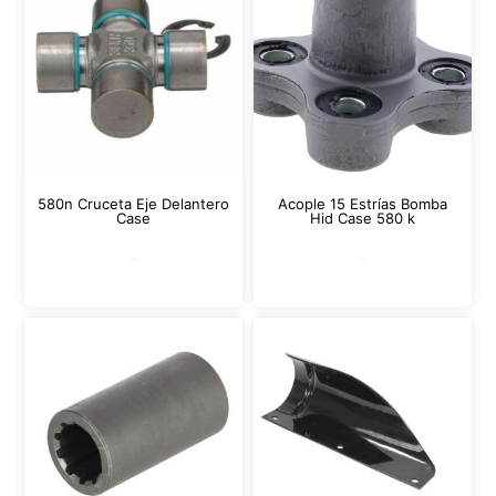
580n Cruceta Eje Delantero
Acople 15 Estrías Bomba
Case
Hid Case 580 k
Leer más
Leer más