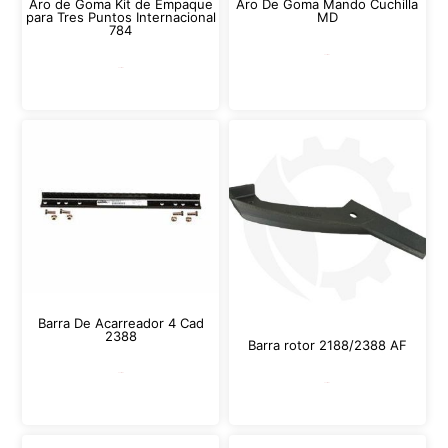
Aro de Goma Kit de Empaque
Aro De Goma Mando Cuchilla
para Tres Puntos Internacional
MD
784
Leer más
Leer más
Barra De Acarreador 4 Cad
2388
Barra rotor 2188/2388 AF
Leer más
Leer más