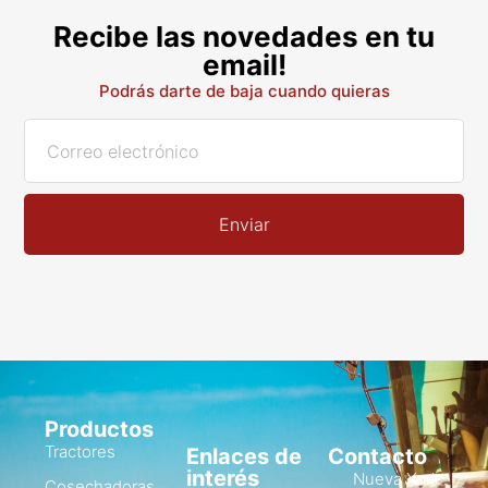
Recibe las novedades en tu
email!
Podrás darte de baja cuando quieras
Enviar
Productos
Tractores
Enlaces de
Contacto
interés
Nueva York
Cosechadoras