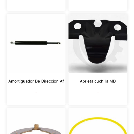
Amortiguador De Direccion Af
Aprieta cuchilla MD
Leer más
Leer más