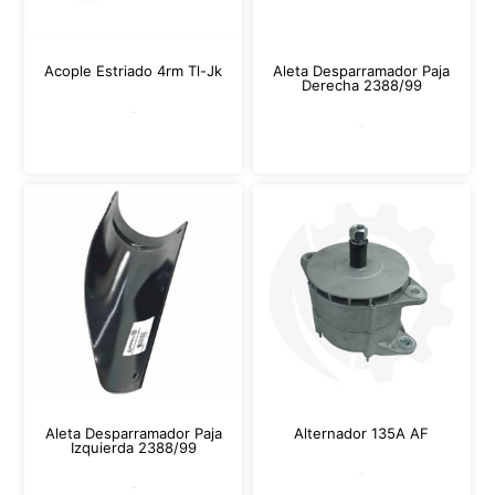
Acople Estriado 4rm Tl-Jk
Aleta Desparramador Paja
Derecha 2388/99
Leer más
Leer más
Aleta Desparramador Paja
Alternador 135A AF
Izquierda 2388/99
Leer más
Leer más