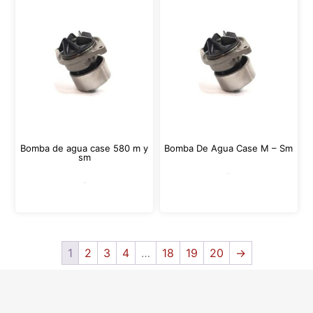
Bomba de agua case 580 m y
Bomba De Agua Case M – Sm
sm
Leer más
Leer más
1
2
3
4
…
18
19
20
→