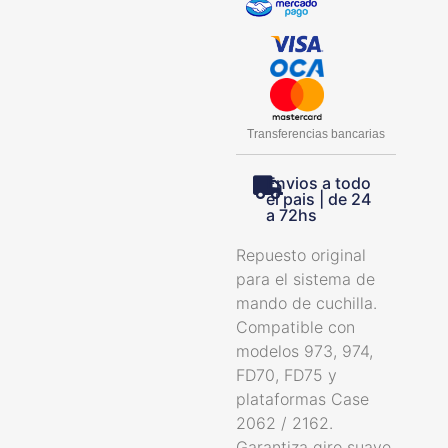
Transferencias bancarias
Envios a todo
el pais | de 24
a 72hs
Repuesto original
para el sistema de
mando de cuchilla.
Compatible con
modelos 973, 974,
FD70, FD75 y
plataformas Case
2062 / 2162.
Garantiza giro suave,