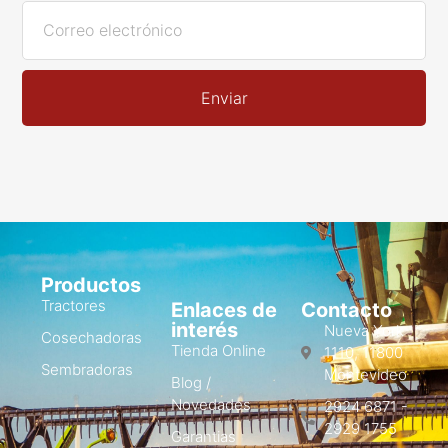
Enviar
Productos
Tractores
Enlaces de
Contacto
interés
Nueva York
Cosechadoras
Tienda Online
1110, 11800
Sembradoras
Montevideo
Blog /
Novedades
2924 6871 -
2929 1755
Garantias