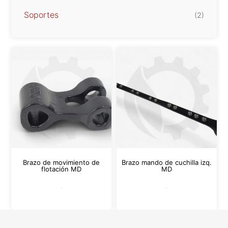
Soportes
(2)
Brazo de movimiento de
Brazo mando de cuchilla izq.
flotación MD
MD
Leer más
Leer más