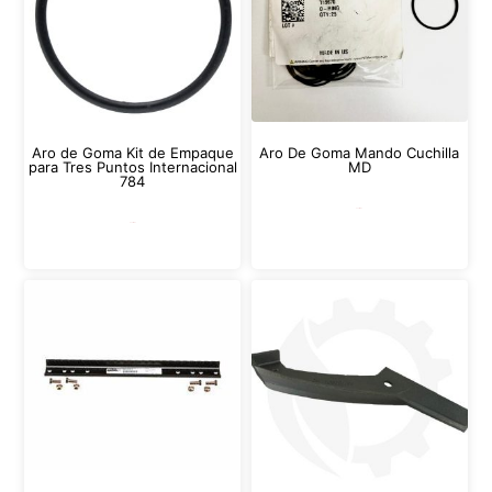
Aro de Goma Kit de Empaque
Aro De Goma Mando Cuchilla
para Tres Puntos Internacional
MD
784
Leer más
Leer más