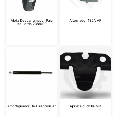
Aleta Desparramador Paja
Alternador 135A AF
Izquierda 2388/99
Leer más
Leer más
Amortiguador De Direccion Af
Aprieta cuchilla MD
Leer más
Leer más