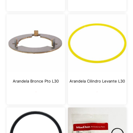
Arandela Bronce Pto L30
Arandela Cilindro Levante L30
Leer más
Leer más