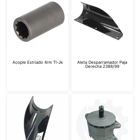
Acople Estriado 4rm Tl-Jk
Aleta Desparramador Paja
Derecha 2388/99
Leer más
Leer más