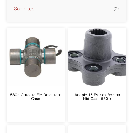
Soportes
(2)
580n Cruceta Eje Delantero
Acople 15 Estrías Bomba
Case
Hid Case 580 k
Leer más
Leer más