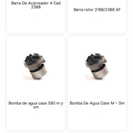
Barra De Acarreador 4 Cad
2388
Barra rotor 2188/2388 AF
Leer más
Leer más
Bomba de agua case 580 m y
Bomba De Agua Case M – Sm
sm
Leer más
Leer más