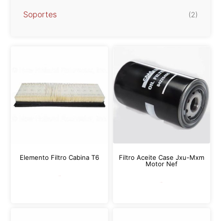
Soportes
(2)
Elemento Filtro Cabina T6
Filtro Aceite Case Jxu-Mxm
Motor Nef
Leer más
Leer más