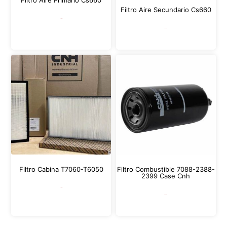
Filtro Aire Secundario Cs660
Leer más
Leer más
Filtro Cabina T7060-T6050
Filtro Combustible 7088-2388-
2399 Case Cnh
Leer más
Leer más