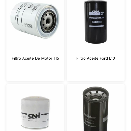
Filtro Aceite De Motor Tl5
Filtro Aceite Ford L10
Leer más
Leer más