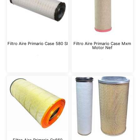
Filtro Aire Primario Case 580 Sl
Filtro Aire Primario Case Mxm
Motor Nef
Leer más
Leer más
Filtro Aire Primario Cs660