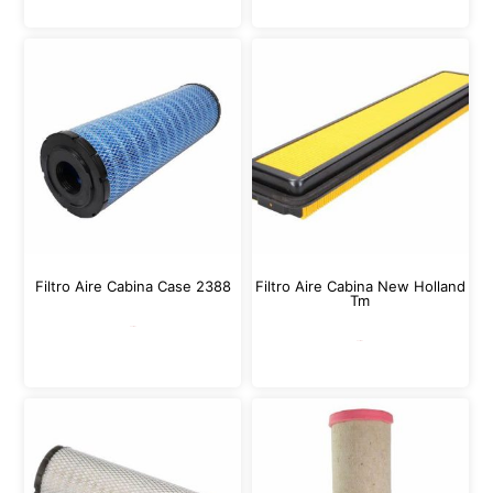
Filtro Aire Cabina Case 2388
Filtro Aire Cabina New Holland
Tm
Leer más
Leer más