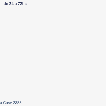
s | de 24 a 72hs
ra Case 2388.