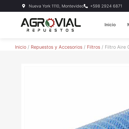
Nueva York 1110, Montevideo
+598 2924 6871
Inicio
Inicio
/
Repuestos y Accesorios
/
Filtros
/ Filtro Air