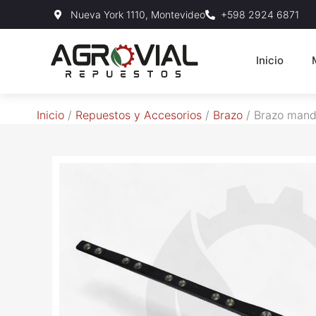
Nueva York 1110, Montevideo
+598 2924 6871
Inicio
Inicio
/
Repuestos y Accesorios
/
Brazo
/ Brazo mando