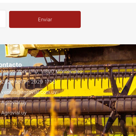
Enviar
ontacto
Nueva York 1110, 11800 Montevideo
2924 6871 - 2929 1755
ventas@agrovial.com.uy
Agrovial.uy
Agrovial.uy