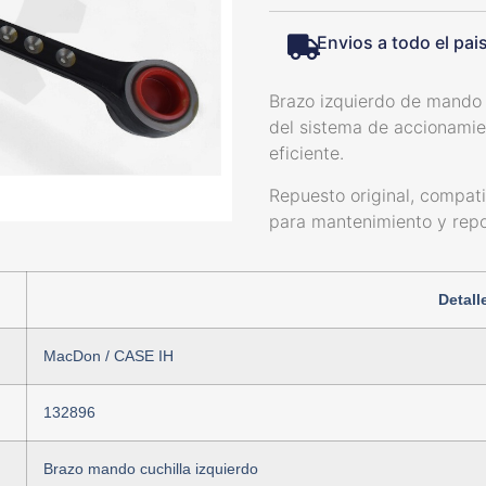
Envios a todo el pai
Brazo izquierdo de mando 
del sistema de accionamien
eficiente.
Repuesto original, compat
para mantenimiento y repo
Detall
MacDon / CASE IH
132896
Brazo mando cuchilla izquierdo