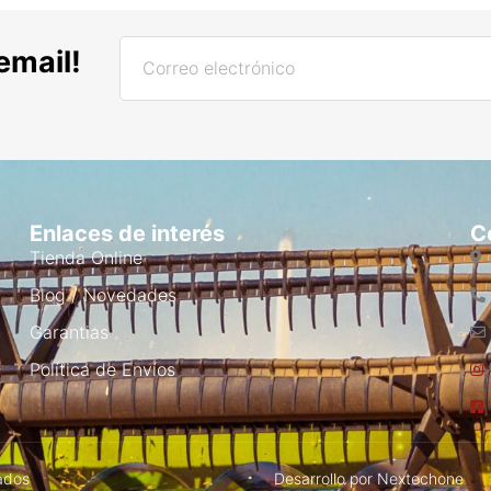
email!
Enlaces de interés
C
Tienda Online
Blog / Novedades
Garantias
Política de Envíos
ados
Desarrollo por
Nextechone