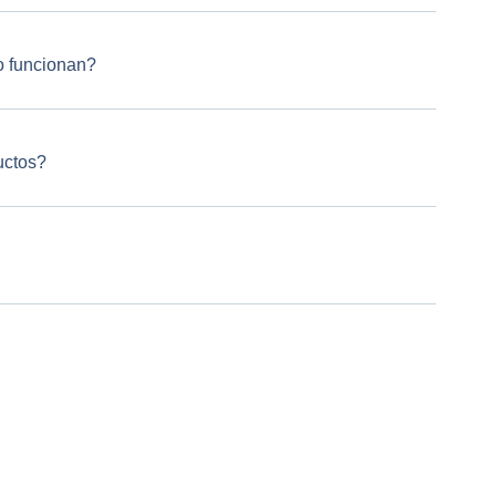
 funcionan?
uctos?