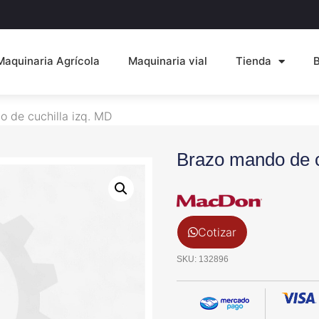
Maquinaria Agrícola
Maquinaria vial
Tienda
 de cuchilla izq. MD
Brazo mando de c
Cotizar
SKU: 132896