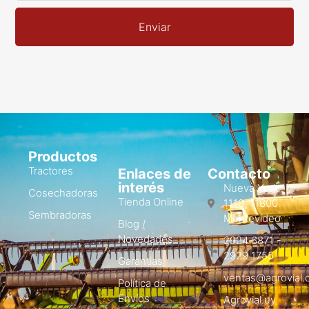
Enviar
Productos
Tractores
Enlaces de
Contacto
interés
Nueva York
Cosechadoras
Tienda Online
1110, 11800
Sembradoras
Montevideo
Blog /
Novedades
2924 6871 -
2929 1755
Garantias
ventas@agrovial.
Política de
Envíos
Agrovial.uy