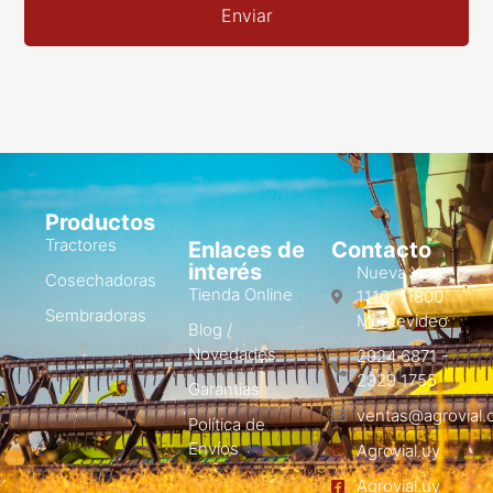
Enviar
Productos
Tractores
Enlaces de
Contacto
interés
Nueva York
Cosechadoras
Tienda Online
1110, 11800
Sembradoras
Montevideo
Blog /
Novedades
2924 6871 -
2929 1755
Garantias
ventas@agrovial.
Política de
Envíos
Agrovial.uy
Agrovial.uy