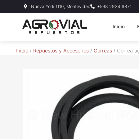
Nueva York 1110, Montevideo
+598 2924 6871
Inicio
Inicio
/
Repuestos y Accesorios
/
Correas
/ Correa a