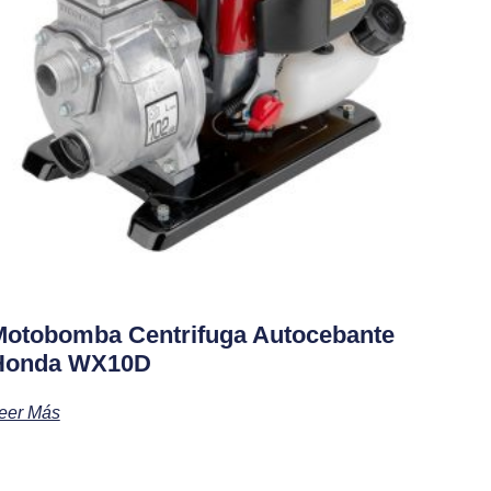
Motobomba Centrifuga Autocebante
Honda WX10D
eer Más