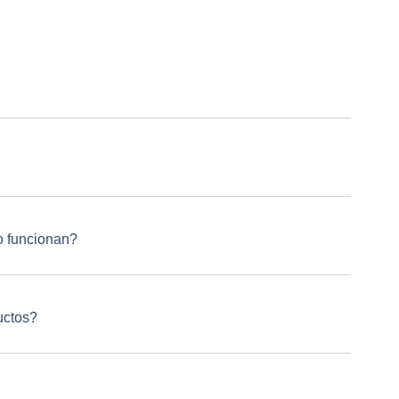
 funcionan?
uctos?