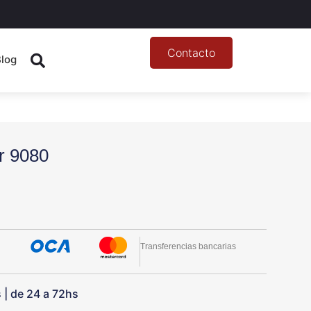
Contacto
Blog
r 9080
Transferencias bancarias
s | de 24 a 72hs