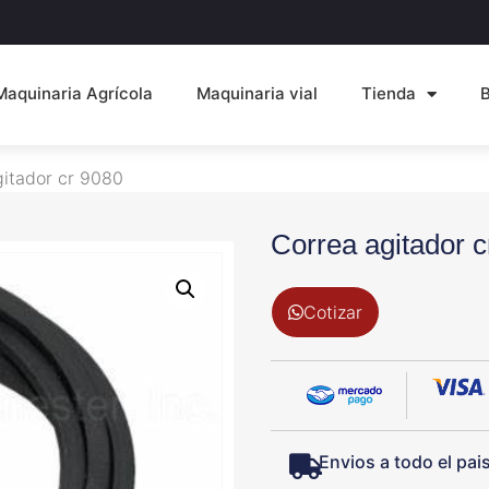
Maquinaria Agrícola
Maquinaria vial
Tienda
gitador cr 9080
Correa agitador c
Cotizar
Envios a todo el pai