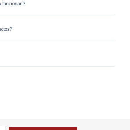
 funcionan?
uctos?