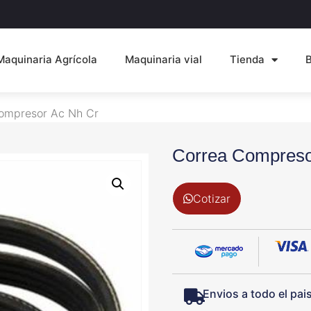
Maquinaria Agrícola
Maquinaria vial
Tienda
ompresor Ac Nh Cr
Correa Compreso
Cotizar
Envios a todo el pai