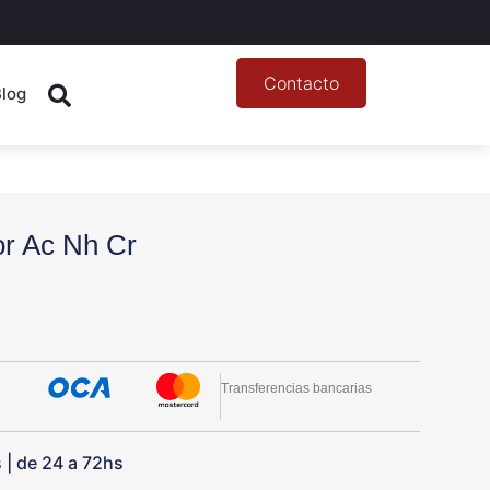
Contacto
Blog
r Ac Nh Cr
Transferencias bancarias
s | de 24 a 72hs