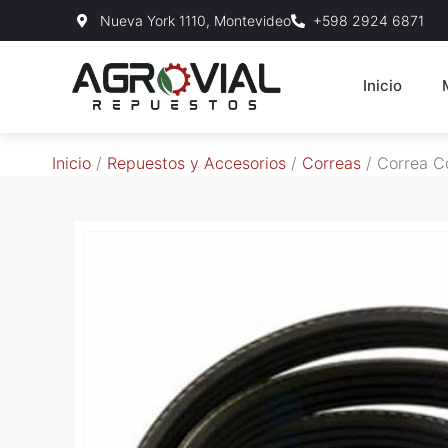
Nueva York 1110, Montevideo
+598 2924 6871
Inicio
Inicio
/
Repuestos y Accesorios
/
Correas
/ Correa C