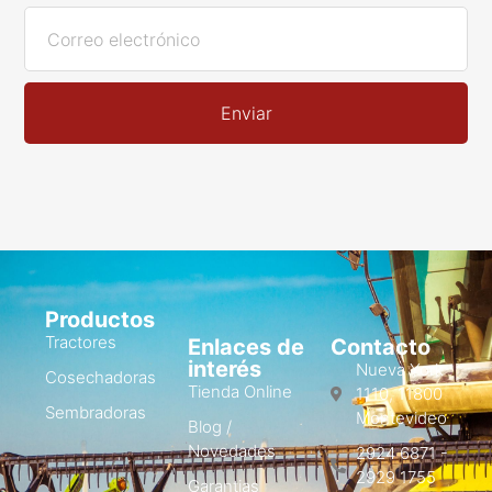
Enviar
Productos
Tractores
Enlaces de
Contacto
interés
Nueva York
Cosechadoras
Tienda Online
1110, 11800
Sembradoras
Montevideo
Blog /
Novedades
2924 6871 -
2929 1755
Garantias