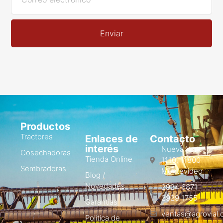
Enviar
Productos
Tractores
Enlaces de
Contacto
interés
Nueva York
Cosechadoras
Tienda Online
1110, 11800
Sembradoras
Montevideo
Blog /
Novedades
2924 6871 -
2929 1755
Garantias
ventas@agrovial.
Política de