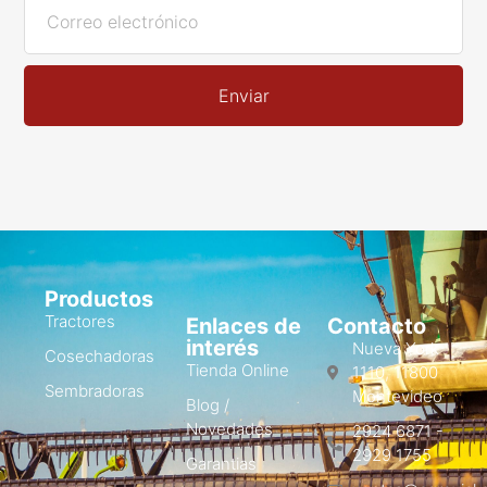
Enviar
Productos
Tractores
Enlaces de
Contacto
interés
Nueva York
Cosechadoras
Tienda Online
1110, 11800
Sembradoras
Montevideo
Blog /
Novedades
2924 6871 -
2929 1755
Garantias