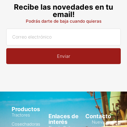
Recibe las novedades en tu
email!
Podrás darte de baja cuando quieras
Enviar
Productos
Tractores
Enlaces de
Contacto
interés
Nueva York
Cosechadoras