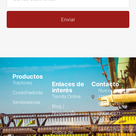
Enviar
Productos
Tractores
Enlaces de
Contacto
interés
Nueva York
Cosechadoras
Tienda Online
1110, 11800
Sembradoras
Montevideo
Blog /
Novedades
2924 6871 -
2929 1755
Garantias
ventas@agrovial.
Política de