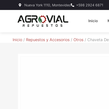
Nueva York 1110, Montevideo
+598 2924 6871
Inicio
Inicio
/
Repuestos y Accesorios
/
Otros
/ Chaveta Ded