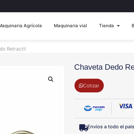
Maquinaria Agrícola
Maquinaria vial
Tienda
o Retractil
Chaveta Dedo Ret
Cotizar
Envios a todo el pai