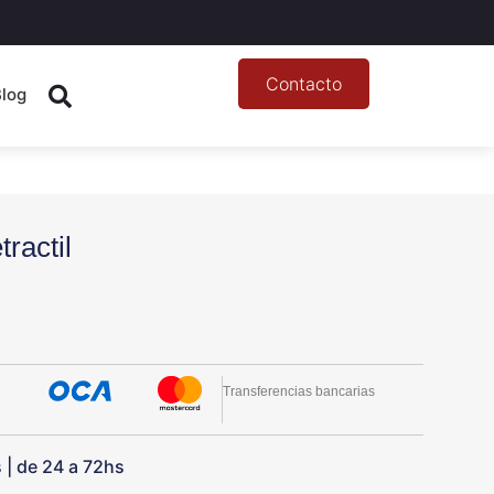
Contacto
Blog
ractil
Transferencias bancarias
s | de 24 a 72hs