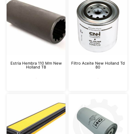
Estria Hembra 110 Mm New
Filtro Aceite New Holland Td
Holland T8
80
Leer más
Leer más