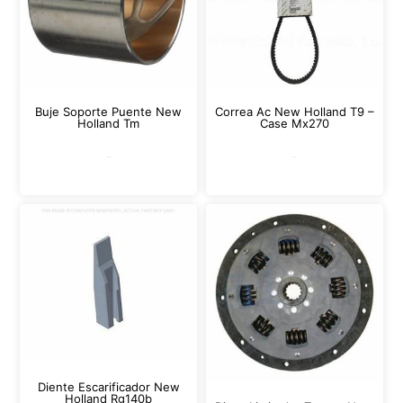
Buje Soporte Puente New
Correa Ac New Holland T9 –
Holland Tm
Case Mx270
Leer más
Leer más
Diente Escarificador New
Holland Rg140b