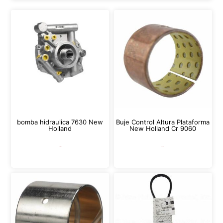
bomba hidraulica 7630 New
Buje Control Altura Plataforma
Holland
New Holland Cr 9060
Leer más
Leer más