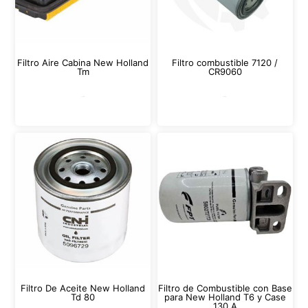
Filtro Aire Cabina New Holland
Filtro combustible 7120 /
Tm
CR9060
Leer más
Leer más
Filtro De Aceite New Holland
Filtro de Combustible con Base
Td 80
para New Holland T6 y Case
130 A