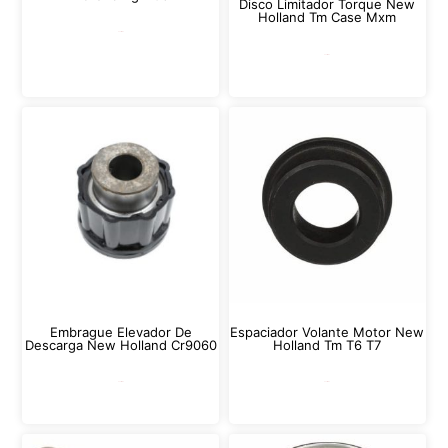
Disco Limitador Torque New
Holland Tm Case Mxm
Leer más
Leer más
Embrague Elevador De
Espaciador Volante Motor New
Descarga New Holland Cr9060
Holland Tm T6 T7
Leer más
Leer más