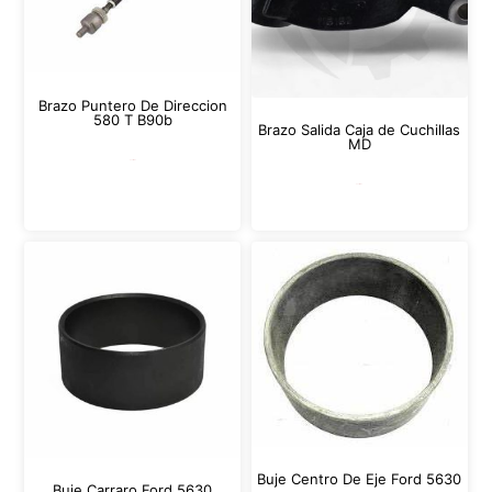
Brazo Puntero De Direccion
580 T B90b
Brazo Salida Caja de Cuchillas
MD
Leer más
Leer más
Buje Centro De Eje Ford 5630
Buje Carraro Ford 5630