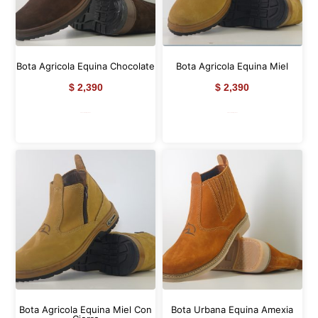
Bota Agricola Equina Chocolate
Bota Agricola Equina Miel
$
2,390
$
2,390
Seleccionar opciones
Seleccionar opciones
Bota Agricola Equina Miel Con
Bota Urbana Equina Amexia