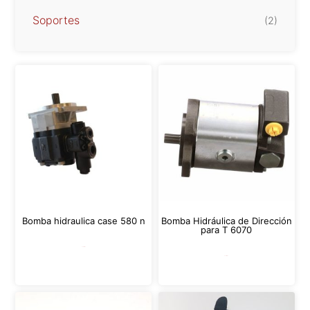
Soportes
(2)
Bomba hidraulica case 580 n
Bomba Hidráulica de Dirección
para T 6070
Leer más
Leer más