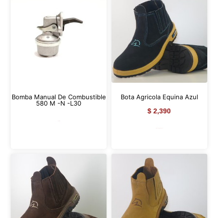
Bomba Manual De Combustible
Bota Agricola Equina Azul
580 M -N -L30
$
2,390
Leer más
Seleccionar opciones