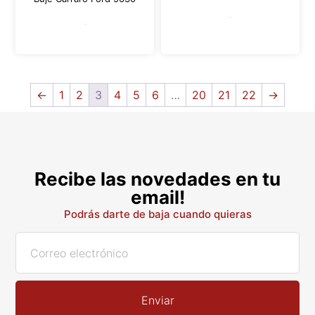
Leer más
Leer más
←
1
2
3
4
5
6
…
20
21
22
→
Recibe las novedades en tu
email!
Podrás darte de baja cuando quieras
Enviar