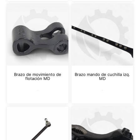
Brazo de movimiento de
Brazo mando de cuchilla izq.
flotación MD
MD
Leer más
Leer más