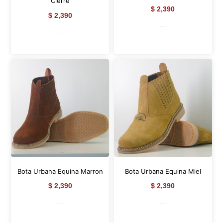
Cierre
$
2,390
$
2,390
Seleccionar opciones
Seleccionar opciones
Bota Urbana Equina Marron
Bota Urbana Equina Miel
$
2,390
$
2,390
Seleccionar opciones
Seleccionar opciones