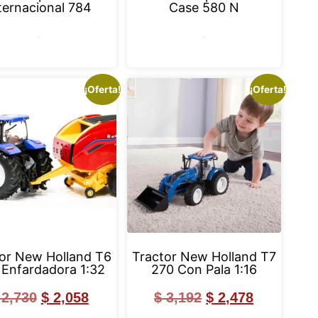
ternacional 784
Case 580 N
Leer más
Leer más
¡Oferta!
¡Oferta!
or New Holland T6
Tractor New Holland T7
Enfardadora 1:32
270 Con Pala 1:16
2,730
$
2,058
$
3,192
$
2,478