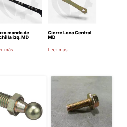
azo mando de
Cierre Lona Central
chilla izq. MD
MD
er más
Leer más