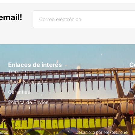
email!
Enlaces de interés
C
Tienda Online
Blog / Novedades
Garantias
Política de Envíos
ados
Desarrollo por
Nextechone