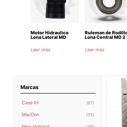
Motor Hidraulico
Ruleman de Rodill
Lona Lateral MD
Lona Central MD 2
Leer más
Leer más
Marcas
Case IH
(87)
MacDon
(35)
New Holland
(39)