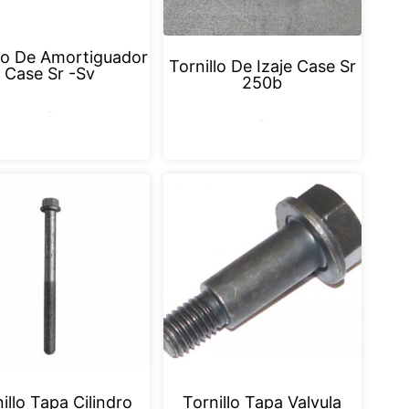
llo De Amortiguador
Tornillo De Izaje Case Sr
Case Sr -Sv
250b
Leer más
Leer más
illo Tapa Cilindro
Tornillo Tapa Valvula