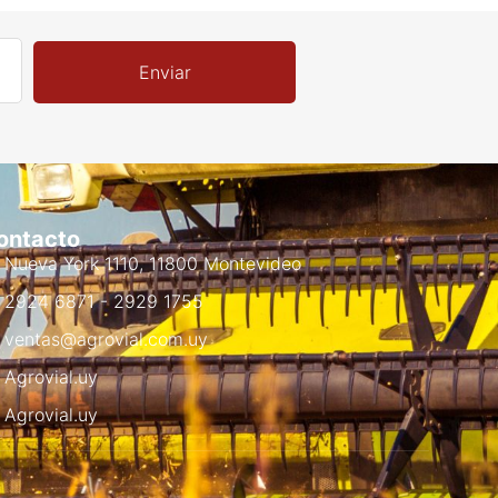
Enviar
ontacto
Nueva York 1110, 11800 Montevideo
2924 6871 - 2929 1755
ventas@agrovial.com.uy
Agrovial.uy
Agrovial.uy