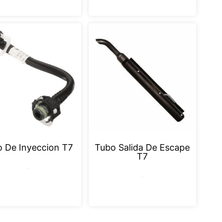
 De Inyeccion T7
Tubo Salida De Escape
T7
Leer más
Leer más