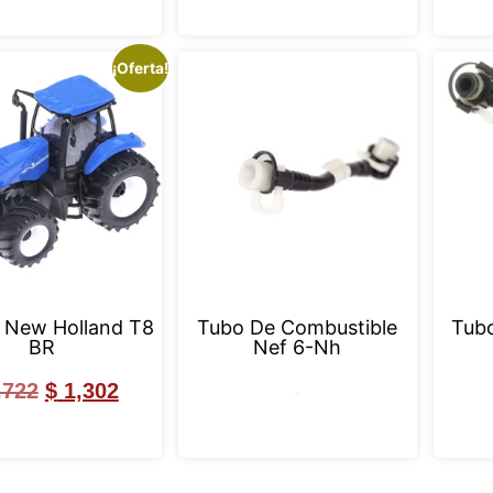
¡Oferta!
r New Holland T8
Tubo De Combustible
Tubo
BR
Nef 6-Nh
,722
$
1,302
Leer más