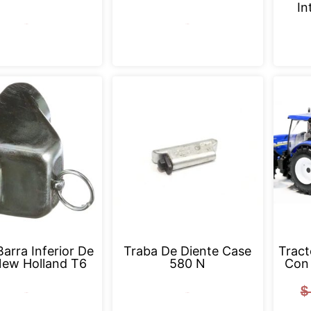
In
Leer más
Leer más
arra Inferior De
Traba De Diente Case
Tract
New Holland T6
580 N
Con 
$
Leer más
Leer más