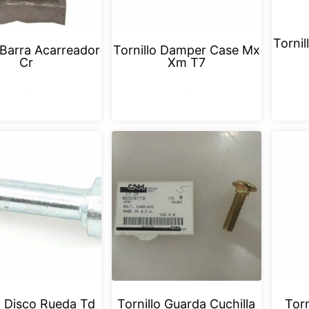
Torni
 Barra Acarreador
Tornillo Damper Case Mx
Cr
Xm T7
Leer más
Leer más
o Disco Rueda Td
Tornillo Guarda Cuchilla
Torn