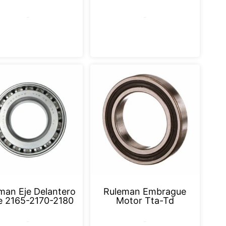
Leer más
Leer más
man Eje Delantero
Ruleman Embrague
e 2165-2170-2180
Motor Tta-Td
Leer más
Leer más