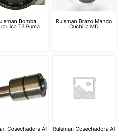
uleman Bomba
Ruleman Brazo Mando
draulica T7 Puma
Cuchilla MD
Leer más
Leer más
an Cosechadora Af
Ruleman Cosechadora Af