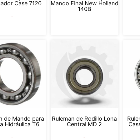
ador Case 7120
Mando Final New Holland
140B
Leer más
Leer más
n de Mando para
Ruleman de Rodillo Lona
Rule
 Hidráulica T6
Central MD 2
Cas
Leer más
Leer más