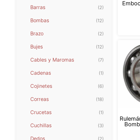
Emboc
Barras
(2)
Bombas
(12)
Brazo
(2)
Bujes
(12)
Cables y Maromas
(7)
Cadenas
(1)
Cojinetes
(6)
Correas
(18)
Crucetas
(1)
Rulemá
Bomba
Cuchillas
(3)
Dedos
(2)