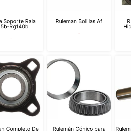
a Soporte Rala
Ruleman Bolillas Af
R
45b-Rg140b
Hi
Leer más
Leer más
an Completo De
Rulemán Cónico para
Rulem