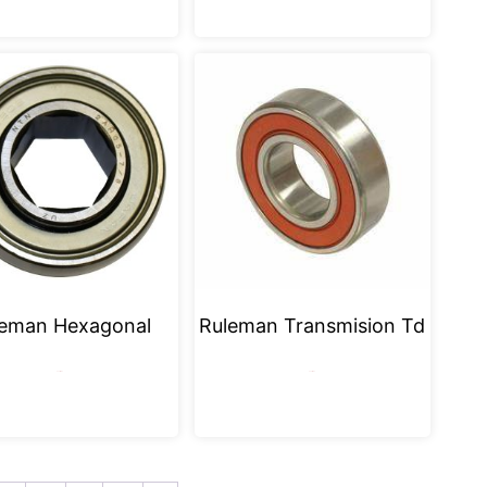
leman Hexagonal
Ruleman Transmision Td
Leer más
Leer más