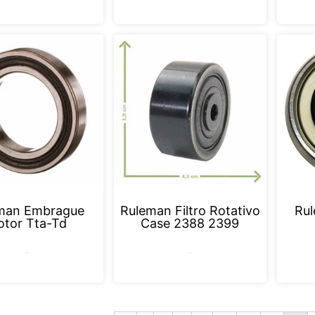
man Embrague
Ruleman Filtro Rotativo
Ru
tor Tta-Td
Case 2388 2399
Leer más
Leer más