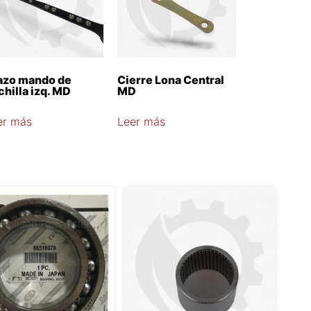
azo mando de
Cierre Lona Central
chilla izq. MD
MD
er más
Leer más