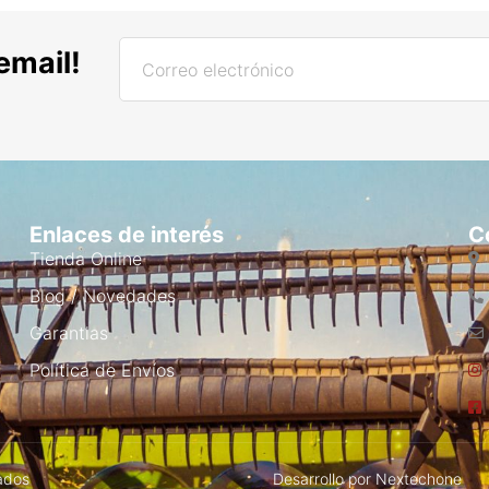
email!
Enlaces de interés
C
Tienda Online
Blog / Novedades
Garantias
Política de Envíos
ados
Desarrollo por
Nextechone