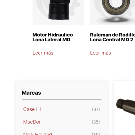
Motor Hidraulico
Ruleman de Rodill
Lona Lateral MD
Lona Central MD 2
Leer más
Leer más
Marcas
Case IH
(87)
MacDon
(35)
New Holland
(39)