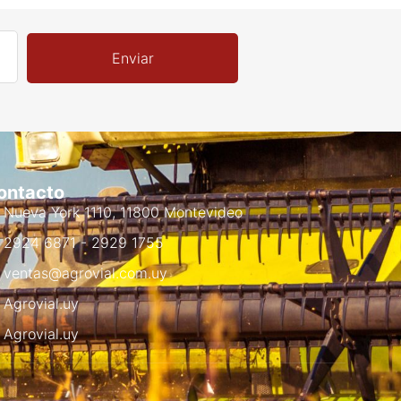
Enviar
ontacto
Nueva York 1110, 11800 Montevideo
2924 6871 - 2929 1755
ventas@agrovial.com.uy
Agrovial.uy
Agrovial.uy